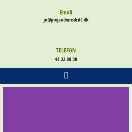
Email
jn@jnejendomsdrift.dk
TELEFON
44 32 98 00
VANDING AF TRÆER BUSKE OSV / SLAMSUGNING