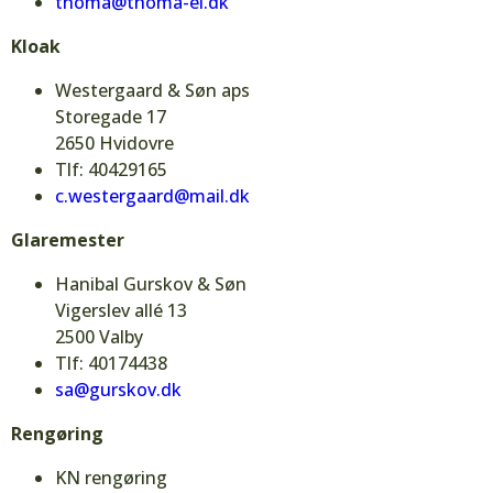
thoma@thoma-el.dk
Kloak
Westergaard & Søn aps
Storegade 17
2650 Hvidovre
Tlf: 40429165
c.westergaard@mail.dk
Glaremester
Hanibal Gurskov & Søn
Vigerslev allé 13
2500 Valby
Tlf: 40174438
sa@gurskov.dk
Rengøring
KN rengøring