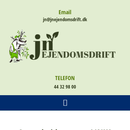
Email
jn@jnejendomsdrift.dk
TELEFON
44 32 98 00
VANDING AF TRÆER BUSKE OSV / SLAMSUGNING