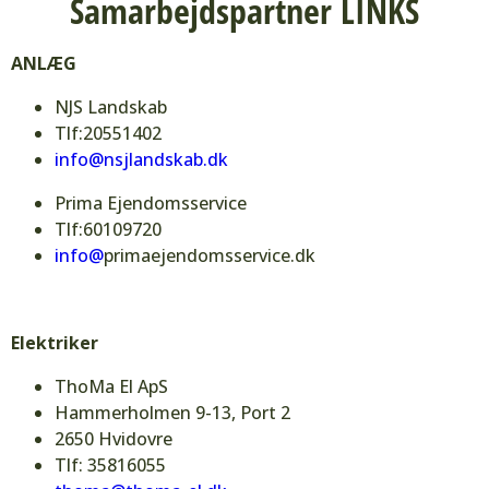
Samarbejdspartner
LINKS
ANLÆG
NJS Landskab
Tlf:20551402
info@nsjlandskab.dk
Prima Ejendomsservice
Tlf:60109720
info@
primaejendomsservice.dk
Elektriker
ThoMa El ApS
Hammerholmen 9-13, Port 2
2650 Hvidovre
Tlf: 35816055